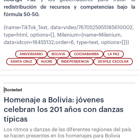
redistribución de recursos y competencias bajo la
fórmula 50-50.
{name=TikTok_Text, data=video/7670525955185610002,
type=html, options=[], Milenium={name=Milenium,
data=idcon=16455132;order=6, type=text, options=[]}}
ANIVERSARIO
BOLIVIA
COCHABAMBA
LA PAZ
SANTA CRUZ
SUCRE
INDEPENDENCIA
DESFILE ESCOLAR
Sociedad
Homenaje a Bolivia: jóvenes
celebran los 201 años con danzas
típicas
Los ritmos y danzas de las diferentes regiones del país
se hacen presentes en los homenajes para Bolivia