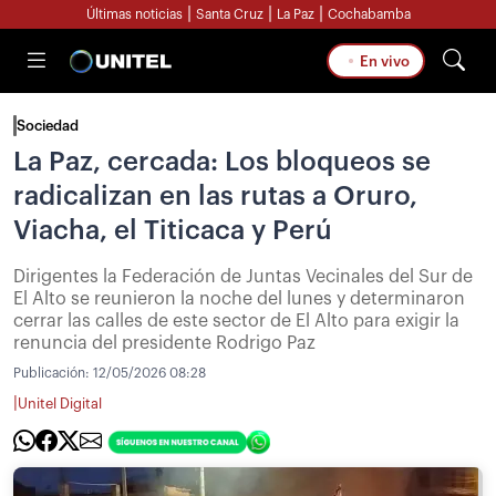
|
|
|
Últimas noticias
Santa Cruz
La Paz
Cochabamba
En vivo
Sociedad
La Paz, cercada: Los bloqueos se
radicalizan en las rutas a Oruro,
Viacha, el Titicaca y Perú
Dirigentes la Federación de Juntas Vecinales del Sur de
El Alto se reunieron la noche del lunes y determinaron
cerrar las calles de este sector de El Alto para exigir la
renuncia del presidente Rodrigo Paz
Publicación:
12/05/2026 08:28
|
Unitel Digital