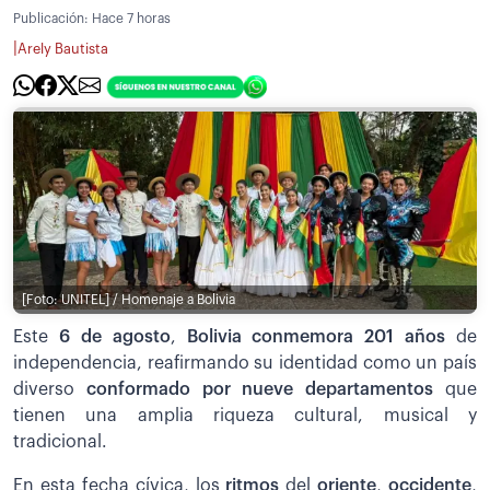
Publicación:
Hace 7 horas
|
Arely Bautista
[Foto: UNITEL] / Homenaje a Bolivia
Este
6 de agosto
,
Bolivia conmemora 201 años
de
independencia, reafirmando su identidad como un país
diverso
conformado por nueve departamentos
que
tienen una amplia riqueza cultural, musical y
tradicional.
En esta fecha cívica, los
ritmos
del
oriente
,
occidente
,