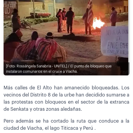
[Foto: Rossángela Sanabria - UNITEL] / El punto de bloqueo que
instalaron comunarios en el cruce a Viacha.
Más calles de El Alto han amanecido bloqueadas. Los
vecinos del Distrito 8 de la urbe han decidido sumarse a
las protestas con bloqueos en el sector de la extranca
de Senkata y otras zonas aledañas.
Pero además se ha cortado la ruta que conduce a la
ciudad de Viacha, el lago Titicaca y Perú .