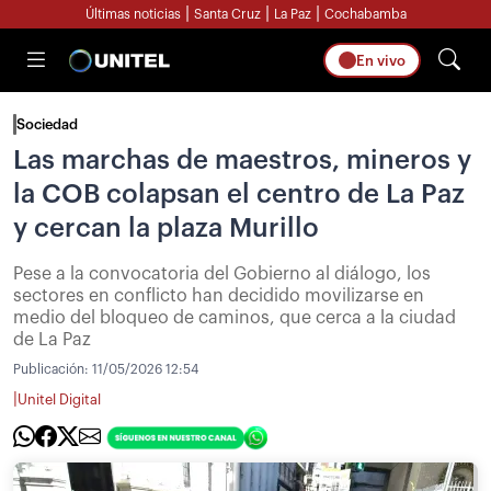
|
|
|
Últimas noticias
Santa Cruz
La Paz
Cochabamba
En vivo
Sociedad
Las marchas de maestros, mineros y
la COB colapsan el centro de La Paz
y cercan la plaza Murillo
Pese a la convocatoria del Gobierno al diálogo, los
sectores en conflicto han decidido movilizarse en
medio del bloqueo de caminos, que cerca a la ciudad
de La Paz
Publicación:
11/05/2026 12:54
|
Unitel Digital