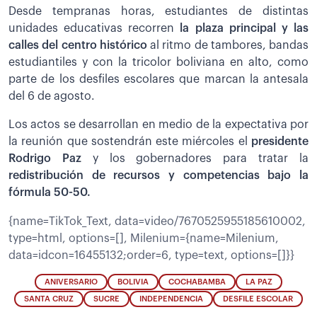
Desde tempranas horas, estudiantes de distintas
unidades educativas recorren
la plaza principal y las
calles del centro histórico
al ritmo de tambores, bandas
estudiantiles y con la tricolor boliviana en alto, como
parte de los desfiles escolares que marcan la antesala
del 6 de agosto.
Los actos se desarrollan en medio de la expectativa por
la reunión que sostendrán este miércoles el
presidente
Rodrigo Paz
y los gobernadores para tratar la
redistribución de recursos y competencias bajo la
fórmula 50-50.
{name=TikTok_Text, data=video/7670525955185610002,
type=html, options=[], Milenium={name=Milenium,
data=idcon=16455132;order=6, type=text, options=[]}}
ANIVERSARIO
BOLIVIA
COCHABAMBA
LA PAZ
SANTA CRUZ
SUCRE
INDEPENDENCIA
DESFILE ESCOLAR