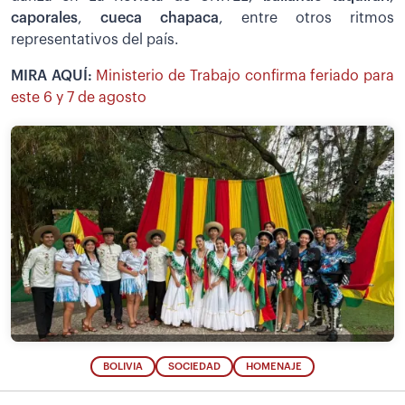
caporales
,
cueca chapaca
, entre otros ritmos
representativos del país.
MIRA AQUÍ:
Ministerio de Trabajo confirma feriado para
este 6 y 7 de agosto
BOLIVIA
SOCIEDAD
HOMENAJE