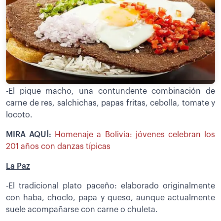
-El pique macho, una contundente combinación de
carne de res, salchichas, papas fritas, cebolla, tomate y
locoto.
MIRA AQUÍ:
Homenaje a Bolivia: jóvenes celebran los
201 años con danzas típicas
La Paz
-El tradicional plato paceño: elaborado originalmente
con haba, choclo, papa y queso, aunque actualmente
suele acompañarse con carne o chuleta.