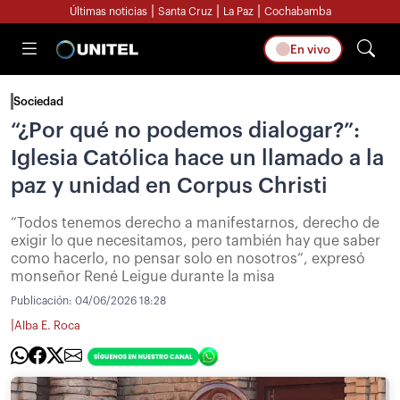
|
|
|
Últimas noticias
Santa Cruz
La Paz
Cochabamba
En vivo
Sociedad
“¿Por qué no podemos dialogar?”:
Iglesia Católica hace un llamado a la
paz y unidad en Corpus Christi
“Todos tenemos derecho a manifestarnos, derecho de
exigir lo que necesitamos, pero también hay que saber
como hacerlo, no pensar solo en nosotros”, expresó
monseñor René Leigue durante la misa
Publicación:
04/06/2026 18:28
|
Alba E. Roca