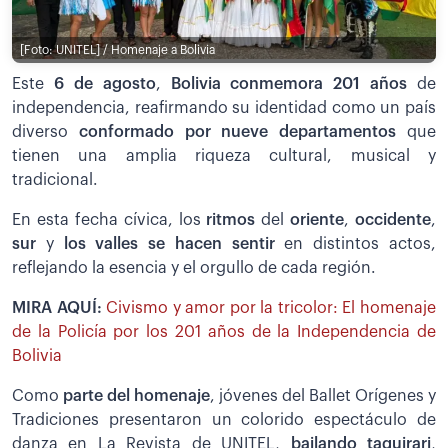
[Foto: UNITEL] / Homenaje a Bolivia
Este
6 de agosto
,
Bolivia conmemora 201 años
de
independencia, reafirmando su identidad como un país
diverso
conformado por nueve departamentos
que
tienen una amplia riqueza cultural, musical y
tradicional.
En esta fecha cívica, los
ritmos
del
oriente
,
occidente
,
sur
y
los valles se hacen sentir
en distintos actos,
reflejando la esencia y el orgullo de cada región.
MIRA AQUÍ:
Civismo y amor por la tricolor: El homenaje
de la Policía por los 201 años de la Independencia de
Bolivia
Como
parte del homenaje
, jóvenes del Ballet Orígenes y
Tradiciones presentaron un colorido espectáculo de
danza en La Revista de UNITEL,
bailando taquirari
,