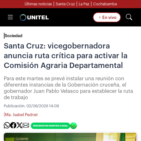
|
|
|
Últimas noticias
Santa Cruz
La Paz
Cochabamba
En vivo
Sociedad
Santa Cruz: vicegobernadora
anuncia ruta crítica para activar la
Comisión Agraria Departamental
Para este martes se prevé instalar una reunión con
diferentes instancias de la Gobernación cruceña, el
gobernador Juan Pablo Velasco para establecer la ruta
de trabajo
Publicación:
02/06/2026 14:09
|
Ma. Isabel Pedriel