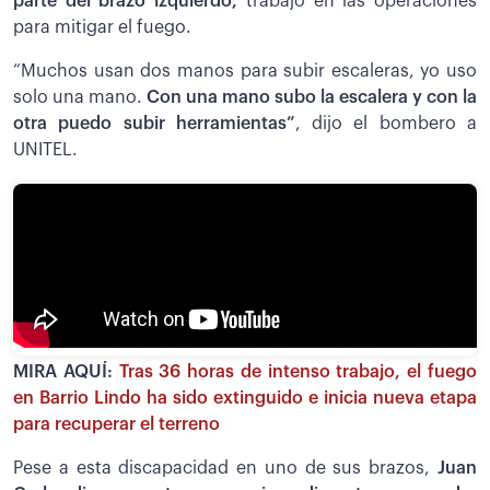
parte del brazo izquierdo,
trabajó en las operaciones
para mitigar el fuego.
“Muchos usan dos manos para subir escaleras, yo uso
solo una mano.
Con una mano subo la escalera y con la
otra puedo subir herramientas”
, dijo el bombero a
UNITEL.
MIRA AQUÍ:
Tras 36 horas de intenso trabajo, el fuego
en Barrio Lindo ha sido extinguido e inicia nueva etapa
para recuperar el terreno
Pese a esta discapacidad en uno de sus brazos,
Juan