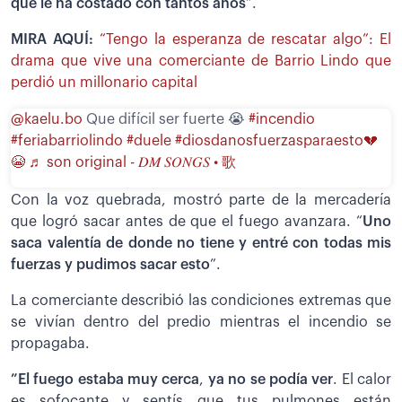
que le ha costado con tantos años
”.
MIRA AQUÍ:
“Tengo la esperanza de rescatar algo”: El
drama que vive una comerciante de Barrio Lindo que
perdió un millonario capital
@kaelu.bo
Que difícil ser fuerte 😭
#incendio
#feriabarriolindo
#duele
#diosdanosfuerzasparaesto💔
😭
♬ son original - 𝐷𝑀 𝑆𝑂𝑁𝐺𝑆 • 歌
Con la voz quebrada, mostró parte de la mercadería
que logró sacar antes de que el fuego avanzara. “
Uno
saca valentía de donde no tiene y entré con todas mis
fuerzas y pudimos sacar esto
”.
La comerciante describió las condiciones extremas que
se vivían dentro del predio mientras el incendio se
propagaba.
”El fuego estaba muy cerca
,
ya no se podía ver
. El calor
es sofocante y sentís que tus pulmones están