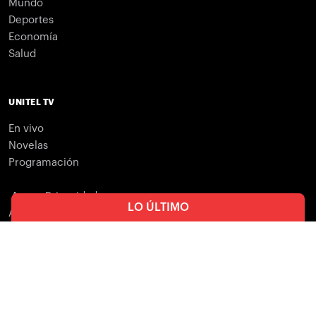
Mundo
Deportes
Economía
Salud
UNITEL TV
En vivo
Novelas
Programación
Apps - Privacidad
LO ÚLTIMO
Apps - Condiciones
Política
Jefe de las FFAA sobre los 53
días de crisis: “La voluntad
soberana del pueblo no se
¿Quieres tu marca en Unitel.bo?
negocia”
Envíe un correo electrónico a
publicidad@unitel.com.bo
Seguridad