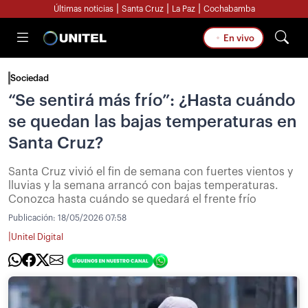
|
|
|
Últimas noticias
Santa Cruz
La Paz
Cochabamba
En vivo
Sociedad
“Se sentirá más frío”: ¿Hasta cuándo
se quedan las bajas temperaturas en
Santa Cruz?
Santa Cruz vivió el fin de semana con fuertes vientos y
lluvias y la semana arrancó con bajas temperaturas.
Conozca hasta cuándo se quedará el frente frío
Publicación:
18/05/2026 07:58
|
Unitel Digital