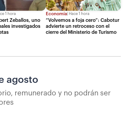
Economía
ce 1 hora
Hace 1 hora
bert Zeballos, uno
“Volvemos a foja cero”: Cabotur
pales investigados
advierte un retroceso con el
etas
cierre del Ministerio de Turismo
de agosto
orio, remunerado y no podrán ser
ores