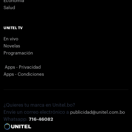
Economía
Salud
UNITEL TV
En vivo
Novelas
Programación
Apps - Privacidad
Apps - Condiciones
¿Quieres tu marca en Unitel.bo?
Envíe un correo electrónico a
publicidad@unitel.com.bo
Whatsapp:
716-46082