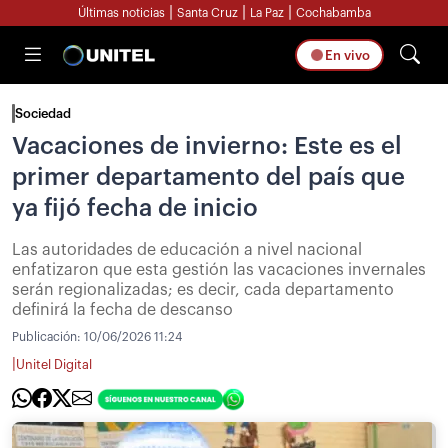
|
|
|
Últimas noticias
Santa Cruz
La Paz
Cochabamba
En vivo
Sociedad
Vacaciones de invierno: Este es el
primer departamento del país que
ya fijó fecha de inicio
Las autoridades de educación a nivel nacional
enfatizaron que esta gestión las vacaciones invernales
serán regionalizadas; es decir, cada departamento
definirá la fecha de descanso
Publicación:
10/06/2026 11:24
|
Unitel Digital