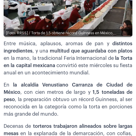
[Foto: RRSS] / Torta de 1,5 obtiene récord Guinness en México.
Entre música, aplausos, aromas de pan y
distintos
ingredientes
, y una
multitud que aguardaba con platos
en la mano, la tradicional Feria Internacional de
la Torta
en la capital mexicana
convirtió este miércoles su fiesta
anual en un acontecimiento mundial.
En
la alcaldía Venustiano Carranza de Ciudad de
México
, con cien metros de largo y
1,5 toneladas de
peso
, la preparación obtuvo un récord Guinness, al ser
reconocida en la categoría como la torta en porciones
más grande del mundo.
Decenas de
torteros trabajaron alineados sobre largas
mesas
en la explanada de la demarcación, con cofias,