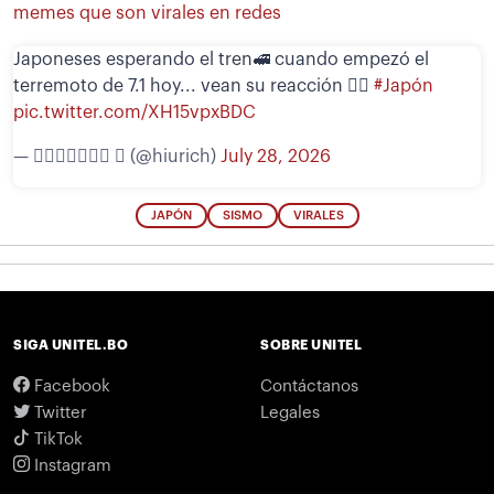
memes que son virales en redes
Japoneses esperando el tren🚅 cuando empezó el
terremoto de 7.1 hoy... vean su reacción 🧘‍♀️
#Japón
pic.twitter.com/XH15vpxBDC
— 𝖧𝗂𝗎𝗋𝗂𝖼𝗁  (@hiurich)
July 28, 2026
JAPÓN
SISMO
VIRALES
SIGA UNITEL.BO
SOBRE UNITEL
Facebook
Contáctanos
Twitter
Legales
TikTok
Instagram