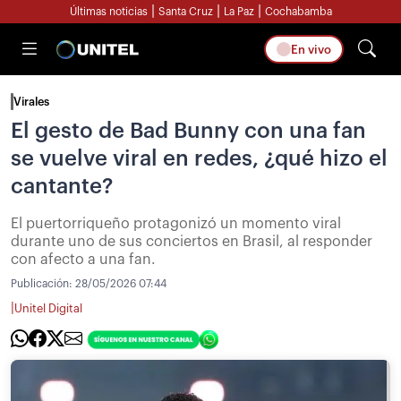
|
|
|
Últimas noticias
Santa Cruz
La Paz
Cochabamba
En vivo
Virales
El gesto de Bad Bunny con una fan
se vuelve viral en redes, ¿qué hizo el
cantante?
El puertorriqueño protagonizó un momento viral
durante uno de sus conciertos en Brasil, al responder
con afecto a una fan.
Publicación:
28/05/2026 07:44
|
Unitel Digital