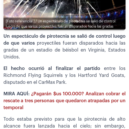
[Foto referencial ] / Un espectáculo de pirotecnia se salió de control
luego de que varios proyectiles fueran disparados hacia las gradas
Un espectáculo de pirotecnia se salió de control luego
de que varios
proyectiles fueran disparados hacia las
gradas de un estadio de béisbol en Virginia, Estados
Unidos.
El hecho ocurrió al finalizar el partido
entre los
Richmond Flying Squirrels y los Hartford Yard Goats,
disputado en el CarMax Park.
MIRA AQUÍ:
¿Pagarán $us 100.000? Analizan cobrar el
rescate a tres personas que quedaron atrapadas por un
temporal
Todo estaba previsto para que la pirotecnia de alto
alcance fuera lanzada hacia el cielo; sin embargo,