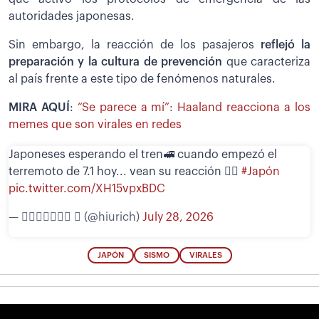
autoridades japonesas.
Sin embargo, la reacción de los pasajeros
reflejó la
preparación y la cultura de prevención
que caracteriza
al país frente a este tipo de fenómenos naturales.
MIRA AQUÍ
:
“Se parece a mí”: Haaland reacciona a los
memes que son virales en redes
Japoneses esperando el tren🚅 cuando empezó el
terremoto de 7.1 hoy... vean su reacción 🧘‍♀️
#Japón
pic.twitter.com/XH15vpxBDC
— 𝖧𝗂𝗎𝗋𝗂𝖼𝗁  (@hiurich)
July 28, 2026
JAPÓN
SISMO
VIRALES