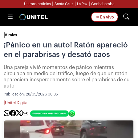
|
|
|
Últimas noticias
Santa Cruz
La Paz
Cochabamba
En vivo
Virales
¡Pánico en un auto! Ratón apareció
en el parabrisas y desató caos
Una pareja vivió momentos de pánico mientras
circulaba en medio del tráfico, luego de que un ratón
apareciera inesperadamente sobre el parabrisas de su
auto
Publicación:
28/05/2026 08:35
|
Unitel Digital