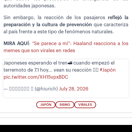
autoridades japonesas.
Sin embargo, la reacción de los pasajeros
reflejó la
preparación y la cultura de prevención
que caracteriza
al país frente a este tipo de fenómenos naturales.
MIRA AQUÍ
:
“Se parece a mí”: Haaland reacciona a los
memes que son virales en redes
Japoneses esperando el tren🚅 cuando empezó el
terremoto de 7.1 hoy... vean su reacción 🧘‍♀️
#Japón
pic.twitter.com/XH15vpxBDC
— 𝖧𝗂𝗎𝗋𝗂𝖼𝗁  (@hiurich)
July 28, 2026
JAPÓN
SISMO
VIRALES