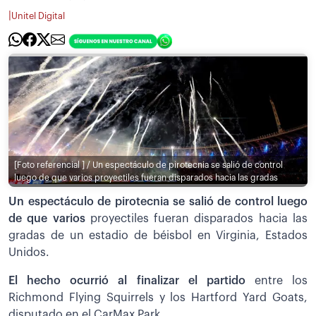
|
Unitel Digital
[Foto referencial ] / Un espectáculo de pirotecnia se salió de control
luego de que varios proyectiles fueran disparados hacia las gradas
Un espectáculo de pirotecnia se salió de control luego
de que varios
proyectiles fueran disparados hacia las
gradas de un estadio de béisbol en Virginia, Estados
Unidos.
El hecho ocurrió al finalizar el partido
entre los
Richmond Flying Squirrels y los Hartford Yard Goats,
disputado en el CarMax Park.