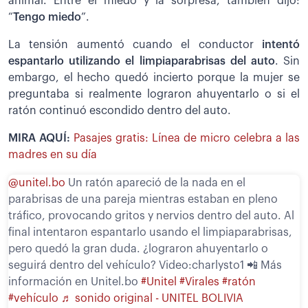
animal. Entre el miedo y la sorpresa, también dijo:
“
Tengo miedo
”.
La tensión aumentó cuando el conductor
intentó
espantarlo utilizando el limpiaparabrisas del auto
. Sin
embargo, el hecho quedó incierto porque la mujer se
preguntaba si realmente lograron ahuyentarlo o si el
ratón continuó escondido dentro del auto.
MIRA AQUÍ:
Pasajes gratis: Línea de micro celebra a las
madres en su día
@unitel.bo
Un ratón apareció de la nada en el
parabrisas de una pareja mientras estaban en pleno
tráfico, provocando gritos y nervios dentro del auto. Al
final intentaron espantarlo usando el limpiaparabrisas,
pero quedó la gran duda. ¿lograron ahuyentarlo o
seguirá dentro del vehículo? Video:charlysto1 📲 Más
información en Unitel.bo
#Unitel
#Virales
#ratón
#vehículo
♬ sonido original - UNITEL BOLIVIA