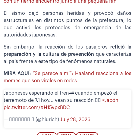
con un tierno encuentro junto a una pequeña fan
El sismo dejó personas heridas y provocó daños
estructurales en distintos puntos de la prefectura, lo
que activó los protocolos de emergencia de las
autoridades japonesas.
Sin embargo, la reacción de los pasajeros
reflejó la
preparación y la cultura de prevención
que caracteriza
al país frente a este tipo de fenómenos naturales.
MIRA AQUÍ
:
“Se parece a mí”: Haaland reacciona a los
memes que son virales en redes
Japoneses esperando el tren🚅 cuando empezó el
terremoto de 7.1 hoy... vean su reacción 🧘‍♀️
#Japón
pic.twitter.com/XH15vpxBDC
— 𝖧𝗂𝗎𝗋𝗂𝖼𝗁  (@hiurich)
July 28, 2026