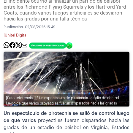
El incidente ocurrió al finalizar un partido de béisbol
entre los Richmond Flying Squirrels y los Hartford Yard
Goats, cuando varios fuegos artificiales se desviaron
hacia las gradas por una falla técnica
Publicación:
02/08/2026 15:49
|
Unitel Digital
[Foto referencial ] / Un espectáculo de pirotecnia se salió de control
luego de que varios proyectiles fueran disparados hacia las gradas
Un espectáculo de pirotecnia se salió de control luego
de que varios
proyectiles fueran disparados hacia las
gradas de un estadio de béisbol en Virginia, Estados