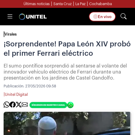
|
|
|
Últimas noticias
Santa Cruz
La Paz
Cochabamba
En vivo
Virales
¡Sorprendente! Papa León XIV probó
el primer Ferrari eléctrico
El sumo pontífice sorprendió al sentarse al volante del
innovador vehículo eléctrico de Ferrari durante una
presentación en los jardines de Castel Gandolfo.
Publicación:
27/05/2026 09:58
|
Unitel Digital