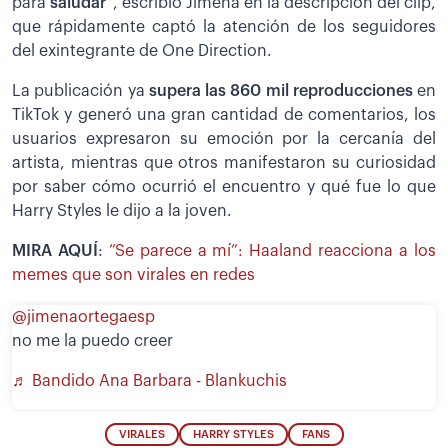
para
saludar
”, escribió Jimena en la descripción del clip,
que rápidamente captó la atención de los seguidores
del exintegrante de One Direction.
La publicación ya
supera las 860 mil reproducciones
en
TikTok y generó una gran cantidad de comentarios, los
usuarios expresaron su emoción por la cercanía del
artista, mientras que otros manifestaron su curiosidad
por saber cómo ocurrió el encuentro y qué fue lo que
Harry Styles le dijo a la joven.
MIRA AQUÍ
:
“Se parece a mí”: Haaland reacciona a los
memes que son virales en redes
@jimenaortegaesp
no me la puedo creer
♬ Bandido Ana Barbara - Blankuchis
VIRALES
HARRY STYLES
FANS