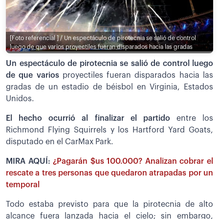
[Foto referencial ] / Un espectáculo de pirotecnia se salió de control
luego de que varios proyectiles fueran disparados hacia las gradas
Un espectáculo de pirotecnia se salió de control luego
de que varios
proyectiles fueran disparados hacia las
gradas de un estadio de béisbol en Virginia, Estados
Unidos.
El hecho ocurrió al finalizar el partido
entre los
Richmond Flying Squirrels y los Hartford Yard Goats,
disputado en el CarMax Park.
MIRA AQUÍ:
¿Pagarán $us 100.000? Analizan cobrar el
rescate a tres personas que quedaron atrapadas por un
temporal
Todo estaba previsto para que la pirotecnia de alto
alcance fuera lanzada hacia el cielo; sin embargo,