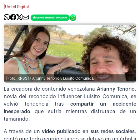
|
Unitel Digital
[Foto: RRSS] / Arianny Tenorio y Luisito Comunica.
La creadora de contenido venezolana
Arianny Tenorio
,
novia del reconocido influencer Luisito Comunica, se
volvió tendencia tras
compartir un accidente
inesperado
que sufría mientras disfrutaba de un
tamarindo.
A través de un
vídeo publicado en sus redes sociales
,
contó que todo ocurrió cuando se detuvo en un árbol a