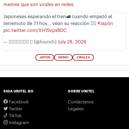
memes que son virales en redes
Japoneses esperando el tren🚅 cuando empezó el
terremoto de 7.1 hoy... vean su reacción 🧘‍♀️
#Japón
pic.twitter.com/XH15vpxBDC
— 𝖧𝗂𝗎𝗋𝗂𝖼𝗁  (@hiurich)
July 28, 2026
JAPÓN
SISMO
VIRALES
SIGA UNITEL.BO
SOBRE UNITEL
Facebook
Contáctanos
Twitter
Legales
TikTok
Instagram