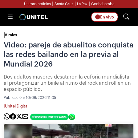
|
|
|
Últimas noticias
Santa Cruz
La Paz
Cochabamba
En vivo
Virales
Video: pareja de abuelitos conquista
las redes bailando en la previa al
Mundial 2026
Dos adultos mayores desataron la euforia mundialista
al protagonizar un baile al ritmo del rock and roll en un
espacio público.
Publicación:
10/06/2026 11:35
|
Unitel Digital