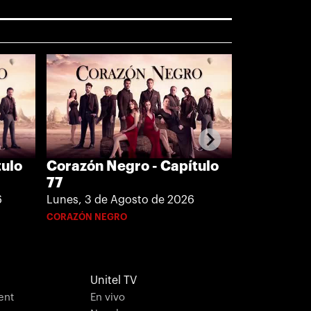
Corazón N
tulo
Corazón Negro - Capítulo
75
77
Jueves, 30 d
6
Lunes, 3 de Agosto de 2026
CORAZÓN NE
CORAZÓN NEGRO
Unitel TV
ent
En vivo