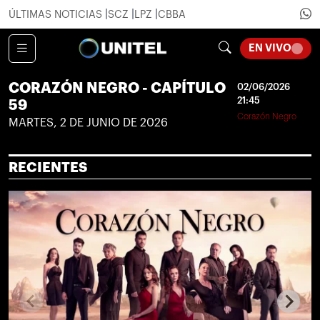
ÚLTIMAS NOTICIAS
SCZ
LPZ
CBBA
LOADI
EN VIVO
CORAZÓN NEGRO - CAPÍTULO
02/06/2026
21:45
59
Corazón Negro
MARTES, 2 DE JUNIO DE 2026
RECIENTES