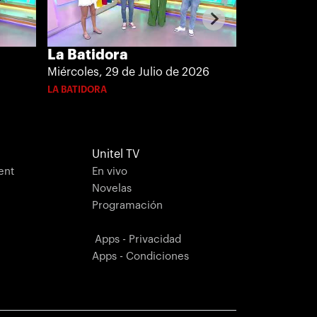
La Batido
La Batidora
Martes, 28 d
Miércoles, 29 de Julio de 2026
LA BATIDORA
LA BATIDORA
Unitel TV
ent
En vivo
Novelas
Programación
Apps - Privacidad
Apps - Condiciones