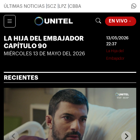
ÚLTIMAS NOTICIAS
SCZ
LPZ
CBBA
LOADING
EN VIVO
LA HIJA DEL EMBAJADOR
13/05/2026
22:37
CAPÍTULO 90
La Hija del
MIÉRCOLES 13 DE MAYO DEL 2026
Embajador
RECIENTES