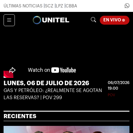
ÚLTIMAS NOTICIAS
SCZ
LPZ
CBBA
LOADI
EN VIVO
LUNES, 06 DE JULIO DE 2026
06/07/2026
19:00
GAS Y PETRÓLEO: ¿REALMENTE SE AGOTAN
POV
LAS RESERVAS? | POV 299
RECIENTES