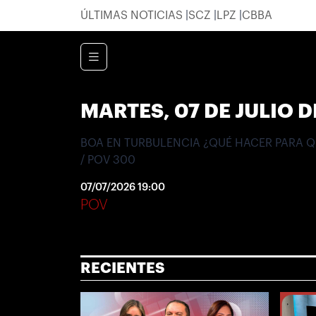
ÚLTIMAS NOTICIAS
SCZ
LPZ
CBBA
MARTES, 07 DE JULIO D
BOA EN TURBULENCIA ¿QUÉ HACER PARA 
/ POV 300
07/07/2026 19:00
POV
RECIENTES