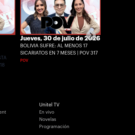
Jueves, 30 de julio de 2026
Miércoles,
2026
BOLIVIA SUFRE: AL MENOS 17
SICARIATOS EN 7 MESES | POV 317
STA
¿PLATA DEL 
POV
18
DÓLAR E INF
POV
Unitel TV
ent
En vivo
Novelas
Programación