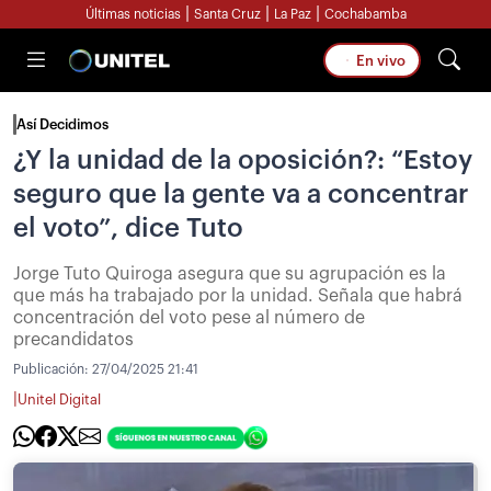
|
|
|
Últimas noticias
Santa Cruz
La Paz
Cochabamba
En vivo
Así Decidimos
¿Y la unidad de la oposición?: “Estoy
seguro que la gente va a concentrar
el voto”, dice Tuto
Jorge Tuto Quiroga asegura que su agrupación es la
que más ha trabajado por la unidad. Señala que habrá
concentración del voto pese al número de
precandidatos
Publicación:
27/04/2025 21:41
|
Unitel Digital