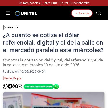
|
|
|
Últimas noticias
Santa Cruz
La Paz
Cochabamba
En vivo
Economía
¿A cuánto se cotiza el dólar
referencial, digital y el de la calle en
el mercado paralelo este miércoles?
Conozca la cotización del digital, del referencial y el de
la calle este miércoles 10 de junio de 2026
Publicación:
10/06/2026 09:04
|
Unitel Digital