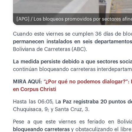
[APG] / Los bloqueos promovidos por sectores afin
Cuando este viernes se cumplen 36 días de bl
permanecen instalados en seis departamentos
Boliviana de Carreteras (ABC).
La medida persiste debido a que sectores soci
continúan bloqueando carreteras interdepartame
MIRA AQUÍ:
“¿Por qué no podemos dialogar?”: I
en Corpus Christi
Hasta las 06:05, L
a Paz registraba 20 puntos 
Chuquisaca, 9; y Santa Cruz, 3.
Pese a que este viernes es feriado en Bolivi
bloqueando carreteras
y obstaculizando el libr