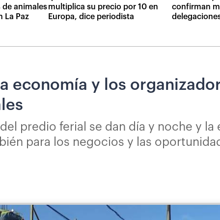
 de animales
multiplica su precio por 10 en
confirman m
n La Paz
Europa, dice periodista
delegaciones
a economía y los organizado
les
el predio ferial se dan día y noche y la
mbién para los negocios y las oportunida