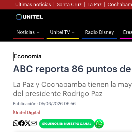
Últimas noticias
|
Santa Cruz
|
La Paz
|
Cochabam
Noticias
Unitel TV
Radio Disney
Ere
Economía
ABC reporta 86 puntos de 
La Paz y Cochabamba tienen la mayo
del presidente Rodrigo Paz
Publicación:
05/06/2026 06:56
|
Unitel Digital