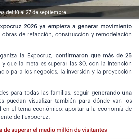
as del 18 al 27 de septiembre
Expocruz 2026 ya empieza a generar movimiento
 obras de refacción, construcción y remodelación
rganiza la Expocruz,
confirmaron que más de 25
 y que la meta es superar las 30, con la intención
acio para los negocios, la inversión y la proyección
es para todas las familias, seguir
generando una
es puedan visualizar también para dónde van los
al en el tema económico: aportar a la economía de
erente de Fexpocruz.
 de superar el medio millón de visitantes