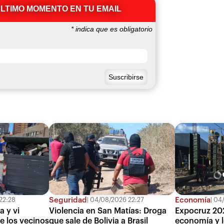
ÚLTIMO MOMENTO EN TU EMAIL
*
indica que es obligatorio
Seguridad
Economía
22:28
04/08/2026 22:27
04/
a y vi
Violencia en San Matías: Droga
Expocruz 20
de los vecinos
que sale de Bolivia a Brasil
economía y l