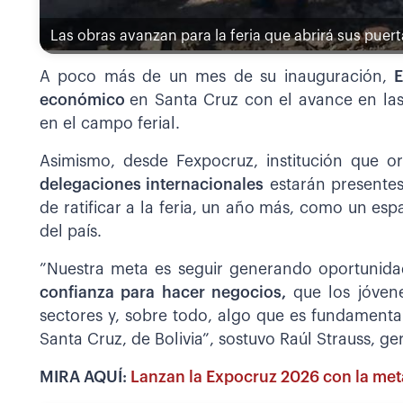
Las obras avanzan para la feria que abrirá sus puert
A poco más de un mes de su inauguración,
económico
en Santa Cruz con el avance en las
en el campo ferial.
Asimismo, desde Fexpocruz, institución que o
delegaciones internacionales
estarán presentes
de ratificar a la feria, un año más, como un esp
del país.
”Nuestra meta es seguir generando oportunidad
confianza para hacer negocios,
que los jóven
sectores y, sobre todo, algo que es fundament
Santa Cruz, de Bolivia”, sostuvo Raúl Strauss, g
MIRA AQUÍ:
Lanzan la Expocruz 2026 con la meta