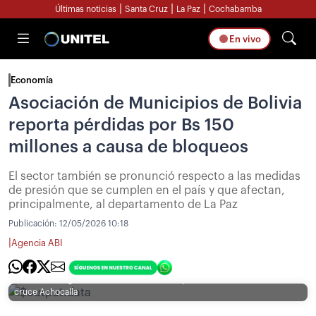
|
|
|
Últimas noticias
Santa Cruz
La Paz
Cochabamba
En vivo
Economía
Asociación de Municipios de Bolivia
reporta pérdidas por Bs 150
millones a causa de bloqueos
El sector también se pronunció respecto a las medidas
de presión que se cumplen en el país y que afectan,
principalmente, al departamento de La Paz
Publicación:
12/05/2026 10:18
|
Agencia ABI
[Foto: Rossangela Sanabria - UNITEL] / Bloqueo en la carretera a Oruro,
cruce Achocalla