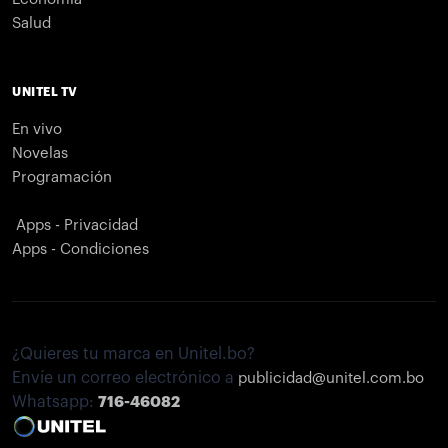
Salud
UNITEL TV
En vivo
Novelas
Programación
Apps - Privacidad
Apps - Condiciones
¿Quieres tu marca en Unitel.bo?
Envíe un correo electrónico a
publicidad@unitel.com.bo
Whatsapp:
716-46082