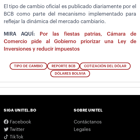
El tipo de cambio oficial es publicado diariamente por el
BCB como parte del mecanismo implementado para
reflejar la dinámica del mercado cambiario.
MIRA AQUÍ:
Por las fiestas patrias, Cámara de
Comercio pide al Gobierno priorizar una Ley de
Inversiones y reducir impuestos
TIPO DE CAMBIO
REPORTE BCB
COTIZACIÓN DEL DÓLAR
DÓLARES BOLIVIA
SIGA UNITEL.BO
SOBRE UNITEL
Facebook
Contáctanos
Twitter
Legales
TikTok