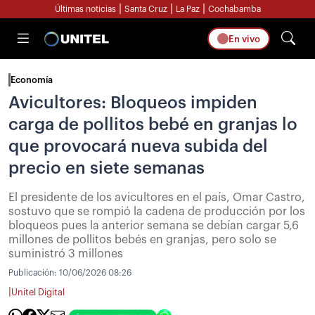
|
|
|
Últimas noticias
Santa Cruz
La Paz
Cochabamba
En vivo
Economía
Avicultores: Bloqueos impiden
carga de pollitos bebé en granjas lo
que provocará nueva subida del
precio en siete semanas
El presidente de los avicultores en el país, Omar Castro,
sostuvo que se rompió la cadena de producción por los
bloqueos pues la anterior semana se debían cargar 5,6
millones de pollitos bebés en granjas, pero solo se
suministró 3 millones
Publicación:
10/06/2026 08:26
|
Unitel Digital