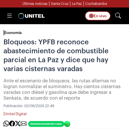
|
|
|
Últimas noticias
Santa Cruz
La Paz
Cochabamba
En vivo
Economía
Bloqueos: YPFB reconoce
abastecimiento de combustible
parcial en La Paz y dice que hay
varias cisternas varadas
Ante el escenario de bloqueos, las rutas alternas no
logran normalizar el suministro. Hay cientos cisternas
varadas con diésel y gasolina que debe ingresar a
Senkata, de acuerdo con el reporte
Publicación:
02/06/2026 22:49
|
Unitel Digital