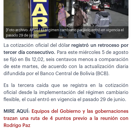
[Foto archivo: APG] / El régimen cambiario paralelo entró en vigencia el
pasado 29 de junio.
La cotización oficial del dóla
r registró un retroceso por
tercer día consecutivo.
Para este miércoles 5 de agosto
se fijó en Bs 12,02, seis centavos menos a comparación
de este martes, de acuerdo con la actualización diaria
difundida por el Banco Central de Bolivia (BCB).
Es la tercera caída que se registra en la cotización
oficial desde la implementación del régimen cambiario
flexible, el cual entró en vigencia el pasado 29 de junio.
MIRE AQUÍ:
Equipos del Gobierno y las gobernaciones
trazan una ruta de 4 puntos previo a la reunión con
Rodrigo Paz