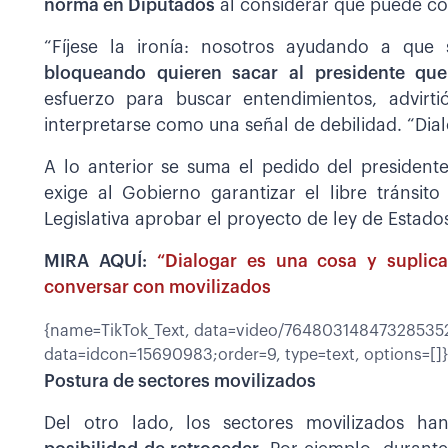
norma en Diputados
al considerar que puede cont
“Fíjese la ironía: nosotros ayudando a qu
bloqueando quieren sacar al presidente que
esfuerzo para buscar entendimientos, advirti
interpretarse como una señal de debilidad. “Dialo
A lo anterior se suma el pedido del preside
exige al Gobierno garantizar el libre tránsit
Legislativa aprobar el proyecto de ley de Estad
MIRA AQUÍ:
“Dialogar es una cosa y suplica
conversar con movilizados
{name=TikTok_Text, data=video/7648031484732853525
data=idcon=15690983;order=9, type=text, options=[]}
Postura de sectores movilizados
Del otro lado, los sectores movilizados h