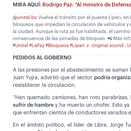
MIRA AQUÍ:
Rodrigo Paz: “Al ministro de Defens
@unitel.bo
Vuelve el tránsito por el puente Lipari, en L
bloqueos que impedían la circulación de vehículos y 
la ciudad. Aunque la ruta ya fue habilitada, el camin
consecuencia de las jornadas de bloqueo. 📲 Más inf
#Unitel
#LaPaz
#Bloqueos
#Lipari
♬ original sound - 
PEDIDOS AL GOBIERNO
A las presiones por el abastecimiento se suman 
Juan Yujra, advirtió que el sector
podría organiz
restablecer la circulación.
“Han quemado camiones, han roto parabrisas,
sufrir de hambre
y ha muerto un chofer. Esto ya es
que enfrentan cientos de conductores varados en
En el ámbito político, el líder de Libre, Jorge 