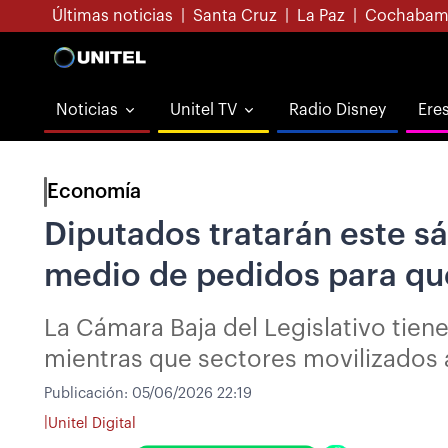
Últimas noticias
|
Santa Cruz
|
La Paz
|
Cochabam
Noticias
Unitel TV
Radio Disney
Ere
Economía
Diputados tratarán este s
medio de pedidos para que
La Cámara Baja del Legislativo tien
mientras que sectores movilizados a
Publicación:
05/06/2026 22:19
|
Unitel Digital