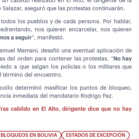
un cabildo realizado en El Alto, el dirigente de la
Salazar, aseguró que las protestas continuarán.
 todos los pueblos y de cada persona. Por hablar,
medrentando, nos quieren encarcelar, nos quieren
amos a seguir
”, manifestó.
 Samuel Mamani, desafió una eventual aplicación de
as del orden para contener las protestas. “
No hay
do a que salgan los policías o los militares que
al término del encuentro.
acollo determinó masificar los puntos de bloqueo,
uncia inmediata del mandatario Rodrigo Paz.
ras cabildo en El Alto, dirigente dice que no hay
BLOQUEOS EN BOLIVIA
ESTADOS DE EXCEPCIÓN