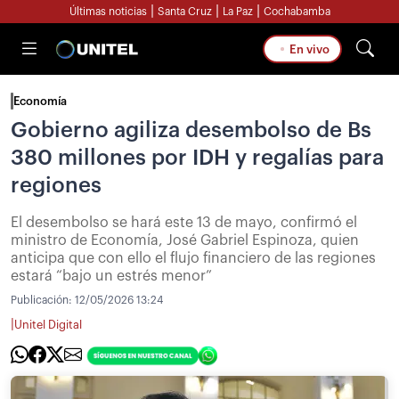
|
|
|
Últimas noticias
Santa Cruz
La Paz
Cochabamba
En vivo
Economía
Gobierno agiliza desembolso de Bs
380 millones por IDH y regalías para
regiones
El desembolso se hará este 13 de mayo, confirmó el
ministro de Economía, José Gabriel Espinoza, quien
anticipa que con ello el flujo financiero de las regiones
estará “bajo un estrés menor”
Publicación:
12/05/2026 13:24
|
Unitel Digital