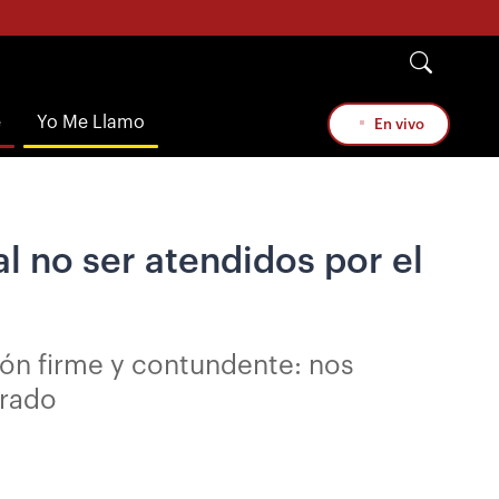
e
Yo Me Llamo
En vivo
l no ser atendidos por el
ón firme y contundente: nos
Prado