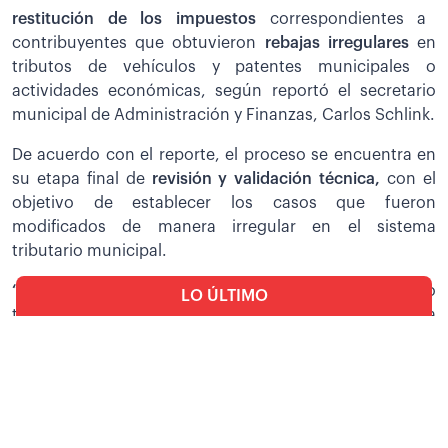
restitución de los impuestos
correspondientes a
contribuyentes que obtuvieron
rebajas irregulares
en
tributos de vehículos y patentes municipales o
actividades económicas, según reportó el secretario
municipal de Administración y Finanzas, Carlos Schlink.
De acuerdo con el reporte, el proceso se encuentra en
su etapa final de
revisión y validación técnica,
con el
objetivo de establecer los casos que fueron
modificados de manera irregular en el sistema
tributario municipal.
“Tenemos un avance de un 90%,
se está validando
LO ÚLTIMO
toda esa información. Una vez que se tenga la
Economía
validación vamos a cerrar actas y se van a restituir los
BCB: Baja la cotización del
impuestos”, informó el secretario al resaltar que el
dólar por tercera jornada
trabajo es coordinado con el Registro Único para la
consecutiva
Administración Tributaria Municipal (RUAT).
Política