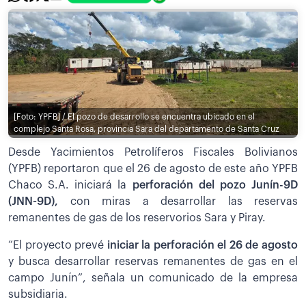
[Foto: YPFB] / El pozo de desarrollo se encuentra ubicado en el
complejo Santa Rosa, provincia Sara del departamento de Santa Cruz
Desde Yacimientos Petrolíferos Fiscales Bolivianos
(YPFB) reportaron que el 26 de agosto de este año YPFB
Chaco S.A. iniciará la
perforación del pozo Junín-9D
(JNN-9D),
con miras a desarrollar las reservas
remanentes de gas de los reservorios Sara y Piray.
“El proyecto prevé
iniciar la perforación el 26 de agosto
y busca desarrollar reservas remanentes de gas en el
campo Junín”, señala un comunicado de la empresa
subsidiaria.