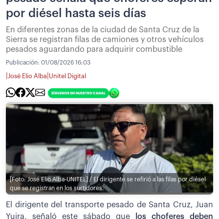
por diésel hasta seis días
En diferentes zonas de la ciudad de Santa Cruz de la
Sierra se registran filas de camiones y otros vehículos
pesados aguardando para adquirir combustible
Publicación:
01/08/2026 16:03
|
|
José Elio Alba
Unitel Digital
[Foto: José Elio Alba-UNITEL] / El dirigente se refirió a las filas por diésel
que se registran en los surtidores.
El dirigente del transporte pesado de Santa Cruz, Juan
Yujra, señaló este sábado que
los choferes deben