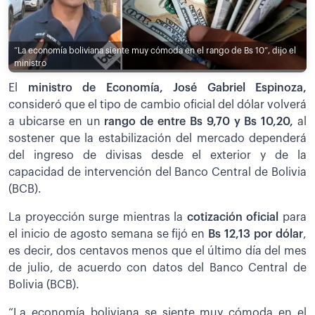
“La economía boliviana siente muy cómoda en el rango de Bs 10”, dijo el
ministro
El
ministro de Economía, José Gabriel Espinoza,
consideró que el tipo de cambio oficial del dólar volverá
a ubicarse en un
rango de entre Bs 9,70 y Bs 10,20,
al
sostener que la estabilización del mercado dependerá
del ingreso de divisas desde el exterior y de la
capacidad de intervención del Banco Central de Bolivia
(BCB).
La proyección surge mientras la
cotización oficial
para
el inicio de agosto semana se fijó en
Bs 12,13 por dólar
,
es decir, dos centavos menos que el último día del mes
de julio, de acuerdo con datos del Banco Central de
Bolivia (BCB).
“La economía boliviana se siente muy cómoda en el