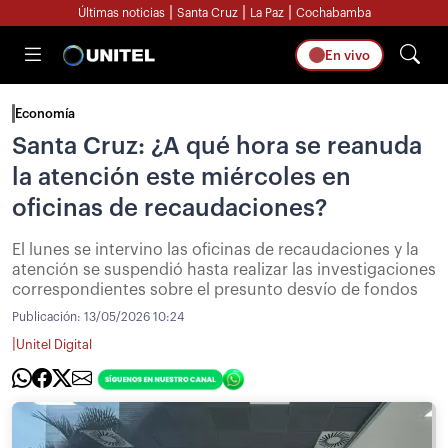
|
|
|
Últimas noticias
Santa Cruz
La Paz
Cochabamba
En vivo
Economía
Santa Cruz: ¿A qué hora se reanuda
la atención este miércoles en
oficinas de recaudaciones?
El lunes se intervino las oficinas de recaudaciones y la
atención se suspendió hasta realizar las investigaciones
correspondientes sobre el presunto desvío de fondos
Publicación:
13/05/2026 10:24
|
Unitel Digital