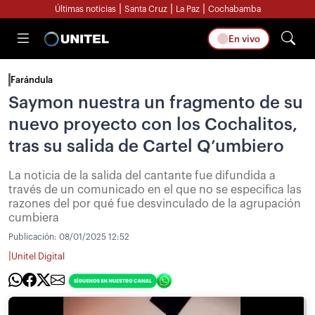
|
|
|
Últimas noticias
Santa Cruz
La Paz
Cochabamba
En vivo
Farándula
Saymon nuestra un fragmento de su
nuevo proyecto con los Cochalitos,
tras su salida de Cartel Q’umbiero
La noticia de la salida del cantante fue difundida a
través de un comunicado en el que no se especifica las
razones del por qué fue desvinculado de la agrupación
cumbiera
Publicación:
08/01/2025 12:52
|
Unitel Digital