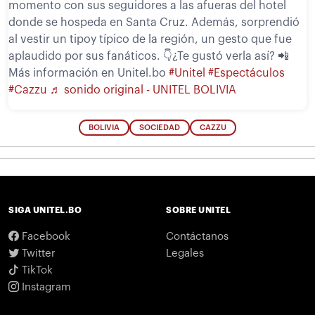
momento con sus seguidores a las afueras del hotel
donde se hospeda en Santa Cruz. Además, sorprendió
al vestir un tipoy típico de la región, un gesto que fue
aplaudido por sus fanáticos. 👇¿Te gustó verla así? 📲
Más información en Unitel.bo
#Unitel
#Espectáculos
#Cazzu
♬ sonido original - UNITEL BOLIVIA
BOLIVIA
SOCIEDAD
CAZZU
SIGA UNITEL.BO
SOBRE UNITEL
Facebook
Contáctanos
Twitter
Legales
TikTok
Instagram