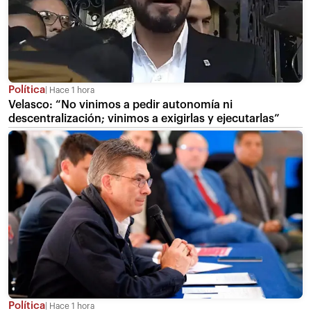
Política
Hace 1 hora
Velasco: “No vinimos a pedir autonomía ni
descentralización; vinimos a exigirlas y ejecutarlas”
Política
Hace 1 hora