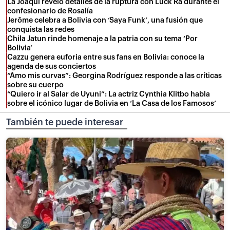
La Joaqui reveló detalles de la ruptura con Luck Ra durante el
confesionario de Rosalía
Jerôme celebra a Bolivia con ‘Saya Funk’, una fusión que
conquista las redes
Chila Jatun rinde homenaje a la patria con su tema ‘Por
Bolivia’
Cazzu genera euforia entre sus fans en Bolivia: conoce la
agenda de sus conciertos
“Amo mis curvas”: Georgina Rodríguez responde a las críticas
sobre su cuerpo
“Quiero ir al Salar de Uyuni”: La actriz Cynthia Klitbo habla
sobre el icónico lugar de Bolivia en ‘La Casa de los Famosos’
También te puede interesar