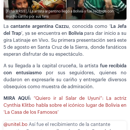
[Foto: RRSS] / La artista argentino llegó a Bolivia y fue recibida con
mucho cariño por sus fans
La
cantante argentina Cazzu
, conocida como ‘
La Jefa
del Trap
’, ya se encuentra en
Bolivia
para dar inicio a su
gira Latinaje en Vivo. Su primera presentación será este
5 de agosto en Santa Cruz de la Sierra, donde fanáticos
esperan disfrutar de su espectáculo.
A su llegada a la capital cruceña, la artista
fue recibida
con entusiasmo
por sus seguidores, quienes no
dudaron en expresarle su cariño y entregarle diversos
obsequios como muestra de admiración.
MIRA AQUÍ:
“Quiero ir al Salar de Uyuni”: La actriz
Cynthia Klitbo habla sobre el icónico lugar de Bolivia en
‘La Casa de los Famosos’
@unitel.bo
Así fue el recibimiento de la cantante