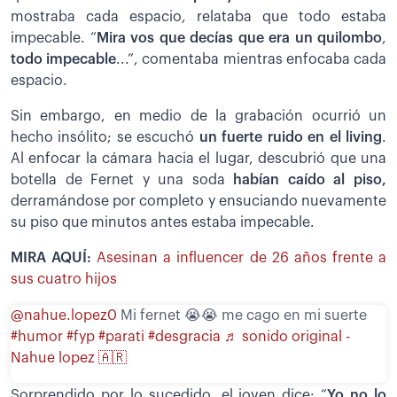
mostraba cada espacio, relataba que todo estaba
impecable. “
Mira vos que decías que era un quilombo
,
todo impecable
...”, comentaba mientras enfocaba cada
espacio.
Sin embargo, en medio de la grabación ocurrió un
hecho insólito; se escuchó
un fuerte ruido en el living
.
Al enfocar la cámara hacia el lugar, descubrió que una
botella de Fernet y una soda
habían caído al piso,
derramándose por completo y ensuciando nuevamente
su piso que minutos antes estaba impecable.
MIRA AQUÍ:
Asesinan a influencer de 26 años frente a
sus cuatro hijos
@nahue.lopez0
Mi fernet 😭😭 me cago en mi suerte
#humor
#fyp
#parati
#desgracia
♬ sonido original -
Nahue lopez 🇦🇷
Sorprendido por lo sucedido, el joven dice: “
Yo no lo