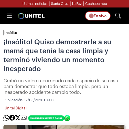
|
|
|
Últimas noticias
Santa Cruz
La Paz
Cochabamba
En vivo
Insólito
¡Insólito! Quiso demostrarle a su
mamá que tenía la casa limpia y
terminó viviendo un momento
inesperado
Grabó un video recorriendo cada espacio de su casa
para demostrar que todo estaba limpio, pero un
inesperado accidente cambió todo.
Publicación:
12/05/2026 07:00
|
Unitel Digital