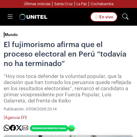
|
|
|
Últimas noticias
Santa Cruz
La Paz
Cochabamba
En vivo
Mundo
El fujimorismo afirma que el
proceso electoral en Perú “todavía
no ha terminado”
”Hoy nos toca defender la voluntad popular, que la
decisión que han tomado los peruanos quede reflejada
en los resultados electorales”, remarcó el candidato a
primer vicepresidente por Fuerza Popular, Luis
Galarreta, del frente de Keiko
Publicación:
07/06/2026 20:14
|
Agencia EFE