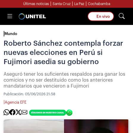
|
|
|
Últimas noticias
Santa Cruz
La Paz
Cochabamba
En vivo
Mundo
Roberto Sánchez contempla forzar
nuevas elecciones en Perú si
Fujimori asedia su gobierno
Aseguró tener los suficientes respaldos para ganar los
comicios y no ser destituido como los anteriores
mandatarios que vencieron a Fujimori
Publicación:
05/06/2026 21:58
|
Agencia EFE