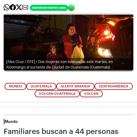
[Alex Cruz / EFE] / Dos mujeres son evacuadas este martes, en
Alotenango al suroeste de Ciudad de Guatemala (Guatemala).
MUNDO
GUATEMALA
ALERTA NARANJA
CENTROAMÉRICA
VOLCÁN GUATEMALA
VOLCÁN
Mundo
Familiares buscan a 44 personas