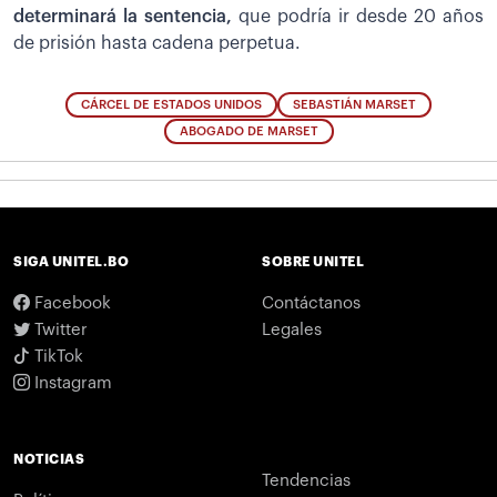
determinará la sentencia,
que podría ir desde 20 años
de prisión hasta cadena perpetua.
CÁRCEL DE ESTADOS UNIDOS
SEBASTIÁN MARSET
ABOGADO DE MARSET
SIGA UNITEL.BO
SOBRE UNITEL
Facebook
Contáctanos
Twitter
Legales
TikTok
Instagram
NOTICIAS
Tendencias