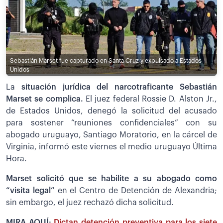
Sebastián Marset fue capturado en Santa Cruz y expulsado a Estados
Unidos
La
situación jurídica del narcotraficante Sebastián
Marset se complica.
El juez federal Rossie D. Alston Jr.,
de Estados Unidos, denegó la solicitud del acusado
para sostener “reuniones confidenciales” con su
abogado uruguayo, Santiago Moratorio, en la cárcel de
Virginia, informó este viernes el medio uruguayo Última
Hora.
Marset solicitó que se habilite a su abogado como
“visita legal”
en el Centro de Detención de Alexandria;
sin embargo, el juez rechazó dicha solicitud.
MIRA AQUÍ:
Dictan detención preventiva para los siete