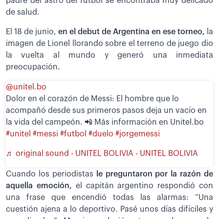
padre del astro del fútbol se encontraba muy delicado
de salud.
El 18 de junio,
en el debut de Argentina en ese torneo,
la
imagen de Lionel llorando sobre el terreno de juego dio
la vuelta al mundo y generó una inmediata
preocupación.
@unitel.bo
Dolor en el corazón de Messi: El hombre que lo
acompañó desde sus primeros pasos deja un vacío en
la vida del campeón. 📲 Más información en Unitel.bo
#unitel
#messi
#futbol
#duelo
#jorgemessi
♬ original sound - UNITEL BOLIVIA - UNITEL BOLIVIA
Cuando los periodistas
le preguntaron por la razón de
aquella emoción,
el capitán argentino respondió con
una frase que encendió todas las alarmas: “Una
cuestión ajena a lo deportivo. Pasé unos días difíciles y