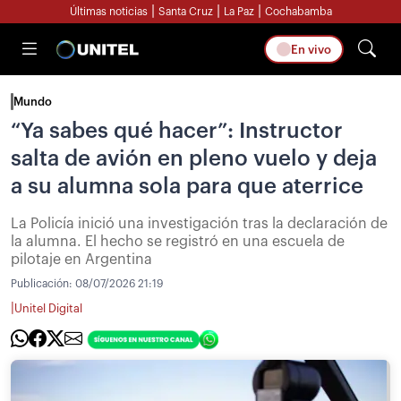
|
|
|
Últimas noticias
Santa Cruz
La Paz
Cochabamba
En vivo
Mundo
“Ya sabes qué hacer”: Instructor
salta de avión en pleno vuelo y deja
a su alumna sola para que aterrice
La Policía inició una investigación tras la declaración de
la alumna. El hecho se registró en una escuela de
pilotaje en Argentina
Publicación:
08/07/2026 21:19
|
Unitel Digital