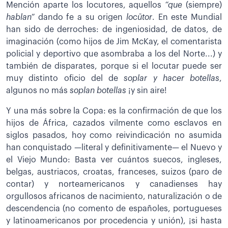
Mención aparte los locutores, aquellos
“que
(siempre)
hablan”
dando fe a su origen
locūtor
. En este Mundial
han sido de derroches: de ingeniosidad, de datos, de
imaginación (como hijos de Jim McKay, el comentarista
policial y deportivo que asombraba a los del Norte...) y
también de disparates, porque si el locutar puede ser
muy distinto oficio del de
soplar y hacer botellas
,
algunos no más
soplan botellas
¡y sin aire!
Y una más sobre la Copa: es la confirmación de que los
hijos de África, cazados vilmente como esclavos en
siglos pasados, hoy como reivindicación no asumida
han conquistado —literal y definitivamente— el Nuevo y
el Viejo Mundo: Basta ver cuántos suecos, ingleses,
belgas, austriacos, croatas, franceses, suizos (paro de
contar) y norteamericanos y canadienses hay
orgullosos africanos de nacimiento, naturalización o de
descendencia (no comento de españoles, portugueses
y latinoamericanos por procedencia y unión), ¡si hasta