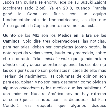
Japón tan purista se enorgullece de su Suzuki Zaion!
(occidentalizado Zion). Ya en 2018, cuando Francia
ganó la Copa en Rusia con un equipo
fundamentalmente de francoafricanos, se dijo que
África ganaba la Copa, ¡cuánto no vemos por ésta!
Quinto
de los
MIx
son los
Medios en la Era de los
Cambios
. Sólo diré tres observaciones: las noticias,
para ser tales, deben ser completas (como botón, la
nota repetida varias veces, laudo muy merecido, sobre
el restaurante Teko
michelineado
que jamás aclara
dónde está) y deben acordarse quienes las escriben (o
las corrigen) que no son polímatas ni cerca de ello; más
“serias” de nacimiento, las columnas de opinión son
para eso, opinar, y no son para desbarrar, como olvidan
algunos
opinadores
(y los medios que las publican). Y
una más: en Nuestra América hoy no hay extrema
derecha (que sí la hubo con las dictaduras del Plan
Cóndor), esa etiqueta que algunos dizques