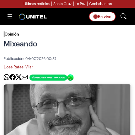
|
|
|
Últimas noticias
Santa Cruz
La Paz
Cochabamba
En vivo
Opinión
Mixeando
Publicación:
04/07/2026 00:37
|
José Rafael Vilar