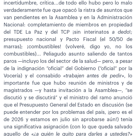
incertidumbre, crítica...de todo ello hubo pero lo malo
verdaderamente fue que opacó la ristra de asuntos que
van pendientes en la Asamblea y en la Administración
Nacional: completamiento de miembros en propiedad
del TDE La Paz y del TCP ¡sin interinatos
a dedo
!;
presupuesto nacional y Pacto Fiscal (el 50/50 de
marras); ¡combustibles! (volveré, digo yo, no los
combustibles)... Peliagudo asunto saliendo de tantos
paros —incluyo los del sector de la salud— pero, a pesar
de la indignación “oficial” del Gobierno (“oficial” por la
Vocería) y el consabido
«trabajen antes de pedir»
, lo
importante fue que hubo reunión de ministros y de
magistrados —y hasta invitación a la Asamblea—, “se
discutió y se discutirá” y el ministro del ramo anunció
que el Presupuesto General del Estado en discusión (se
puede entender por los problemas del país, ¡pero es el
de 2026 y estamos en julio sin aprobarse aún!) tenía
una significativa asignación (con lo que queda salvado
aquello de
«¿a quién le quito para darles a ustedes?»