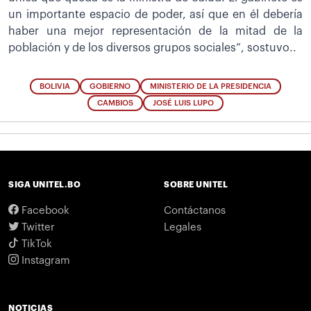
un importante espacio de poder, así que en él debería
haber una mejor representación de la mitad de la
población y de los diversos grupos sociales”, sostuvo..
BOLIVIA
GOBIERNO
MINISTERIO DE LA PRESIDENCIA
CAMBIOS
JOSÉ LUIS LUPO
SIGA UNITEL.BO
SOBRE UNITEL
Facebook
Contáctanos
Twitter
Legales
TikTok
Instagram
NOTICIAS