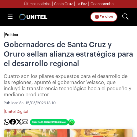
|
|
|
Últimas noticias
Santa Cruz
La Paz
Cochabamba
En vivo
Política
Gobernadores de Santa Cruz y
Oruro sellan alianza estratégica para
el desarrollo regional
Cuatro son los pilares expuestos para el desarrollo de
las regiones, apuntó el gobernador Velasco, que
incluyó la transferencia tecnológica hacia el pequeño y
mediano productor
Publicación:
15/05/2026 13:10
|
Unitel Digital