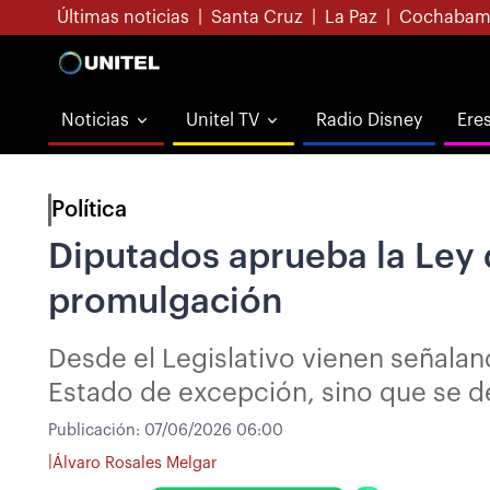
Últimas noticias
|
Santa Cruz
|
La Paz
|
Cochabam
Noticias
Unitel TV
Radio Disney
Ere
Política
Diputados aprueba la Ley d
promulgación
Desde el Legislativo vienen señalan
Estado de excepción, sino que se de
Publicación:
07/06/2026 06:00
|
Álvaro Rosales Melgar