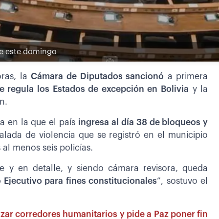
de este domingo
oras, la
Cámara de Diputados sancionó
a primera
e regula los Estados de excepción en Bolivia
y la
n.
a en la que el país
ingresa al día 38 de bloqueos y
alada de violencia que se registró en el municipio
al menos seis policías.
e y en detalle, y siendo cámara revisora, queda
Ejecutivo para fines constitucionales
”, sostuvo el
zar corredores humanitarios y pide a Paz poner fin