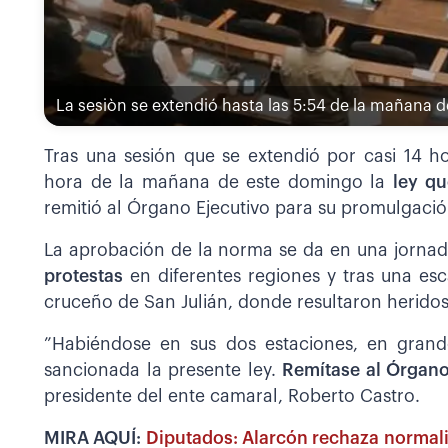
La sesiòn se extendió hasta las 5:54 de la mañana 
Tras una sesión que se extendió por casi 14 h
hora de la mañana de este domingo la
ley qu
remitió al Órgano Ejecutivo para su promulgació
La aprobación de la norma se da en una jornad
protestas
en diferentes regiones y tras una esc
cruceño de San Julián, donde resultaron heridos 
”Habiéndose en sus dos estaciones, en grand
sancionada la presente ley.
Remítase al Órgano 
presidente del ente camaral, Roberto Castro.
MIRA AQUÍ:
Diputados: Alarcón rechaza normali