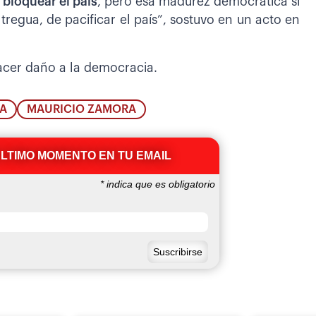
i bloquear el país
, pero esa madurez democrática si
egua, de pacificar el país”, sostuvo en un acto en
cer daño a la democracia.
IA
MAURICIO ZAMORA
ÚLTIMO MOMENTO EN TU EMAIL
*
indica que es obligatorio