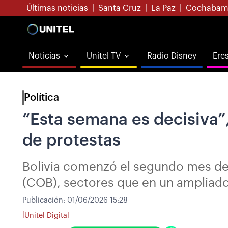
Últimas noticias
|
Santa Cruz
|
La Paz
|
Cochabam
Noticias
Unitel TV
Radio Disney
Ere
Política
“Esta semana es decisiva”,
de protestas
Bolivia comenzó el segundo mes de
(COB), sectores que en un ampliado
Publicación:
01/06/2026 15:28
|
Unitel Digital