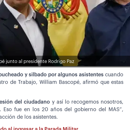
opé junto al presidente Rodrigo Paz
abucheado y silbado por algunos asistentes
cuando
istro de Trabajo, William Bascopé, afirmó que estas
resión del ciudadano
y así lo recogemos nosotros,
Eso fue en los 20 años del gobierno del MAS”,
acción de los asistentes.
o al ingresar a la Parada Militar