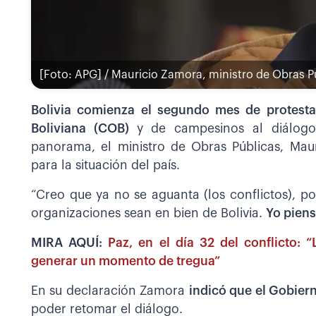
[Foto: APG] / Mauricio Zamora, ministro de Obras P
Bolivia comienza el segundo mes de protest
Boliviana (COB)
y de campesinos al diálog
panorama, el ministro de Obras Públicas, Mau
para la situación del país.
“Creo que ya no se aguanta (los conflictos), 
organizaciones sean en bien de Bolivia.
Yo piens
MIRA AQUÍ:
Paz, en el día 32 del conflicto:
generar un momento de tregua”
En su declaración Zamora
indicó que el Gobier
poder retomar el diálogo.