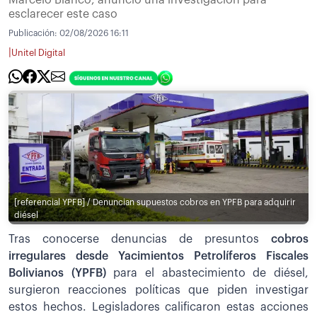
Marcelo Blanco, anunció una investigación para
esclarecer este caso
Publicación:
02/08/2026 16:11
|
Unitel Digital
[referencial YPFB] / Denuncian supuestos cobros en YPFB para adquirir
diésel
Tras conocerse denuncias de presuntos
cobros
irregulares desde Yacimientos Petrolíferos Fiscales
Bolivianos (YPFB)
para el abastecimiento de diésel,
surgieron reacciones políticas que piden investigar
estos hechos. Legisladores calificaron estas acciones