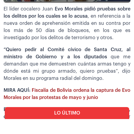
El líder cocalero Juan
Evo Morales pidió pruebas sobre
los delitos por los cuales se lo acusa
, en referencia a la
nueva orden de aprehensión emitida en su contra por
los más de 50 días de bloqueos, en los que es
investigado por los delitos de terrorismo y otros.
“Quiero pedir al Comité cívico de Santa Cruz, al
ministro de Gobierno y a los diputados
que me
demandan que me demuestren cuántas armas tengo y
dónde está mi grupo armado, quiero pruebas”, dijo
Morales en su programa radial del domingo.
MIRA AQUÍ:
Fiscalía de Bolivia ordena la captura de Evo
Morales por las protestas de mayo y junio
El exmandatario rechazó las acusaciones y dijo que,
LO ÚLTIMO
durante 40 años,
fue denunciado y procesado por
varios delitos, cuyos procesos, según su criterio,
Seguridad
terminaron a su favor.
Tras asesinato en San Ignacio,