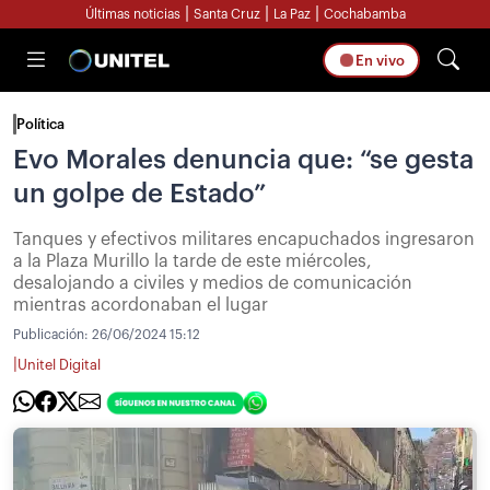
|
|
|
Últimas noticias
Santa Cruz
La Paz
Cochabamba
En vivo
Política
Evo Morales denuncia que: “se gesta
un golpe de Estado”
Tanques y efectivos militares encapuchados ingresaron
a la Plaza Murillo la tarde de este miércoles,
desalojando a civiles y medios de comunicación
mientras acordonaban el lugar
Publicación:
26/06/2024 15:12
|
Unitel Digital