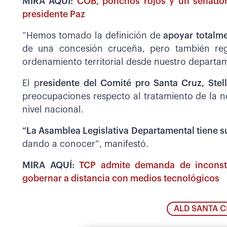
MIRA AQUÍ:
COB, ponchos rojos y un senador 
presidente Paz
“Hemos tomado la definición de
apoyar totalmen
de una concesión cruceña, pero también regi
ordenamiento territorial desde nuestro departa
El p
residente del Comité pro Santa Cruz, Ste
preocupaciones respecto al tratamiento de la 
nivel nacional.
“La Asamblea Legislativa Departamental tiene s
dando a conocer”, manifestó.
MIRA AQUÍ:
TCP admite demanda de inconsti
gobernar a distancia con medios tecnológicos
ALD SANTA 