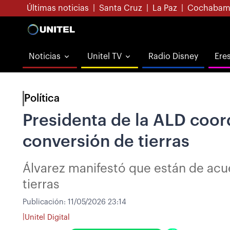
Últimas noticias
|
Santa Cruz
|
La Paz
|
Cochabam
Noticias
Unitel TV
Radio Disney
Ere
Política
Presidenta de la ALD coord
conversión de tierras
Álvarez manifestó que están de acuer
tierras
Publicación:
11/05/2026 23:14
|
Unitel Digital