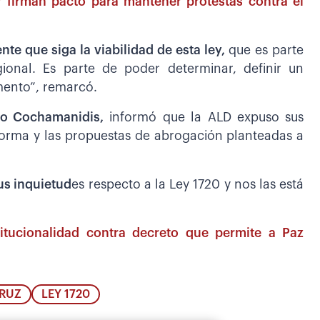
firman pacto para mantener protestas contra el
te que siga la viabilidad de esta ley,
que es parte
onal. Es parte de poder determinar, definir un
mento”, remarcó.
llo Cochamanidis,
informó que la ALD expuso sus
norma y las propuestas de abrogación planteadas a
us inquietud
es respecto a la Ley 1720 y nos las está
tucionalidad contra decreto que permite a Paz
CRUZ
LEY 1720