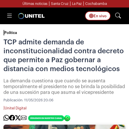
|
|
|
Últimas noticias
Santa Cruz
La Paz
Cochabamba
En vivo
Política
TCP admite demanda de
inconstitucionalidad contra decreto
que permite a Paz gobernar a
distancia con medios tecnológicos
La demanda cuestiona que cuando se ausenta
temporalmente el presidente no se brinda la posibilidad
de una sucesión para que asuma el vicepresidente
Publicación:
11/05/2026 20:06
|
Unitel Digital