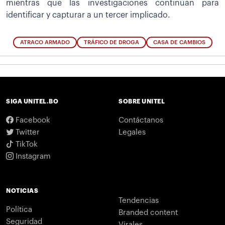
mientras que las investigaciones continúan para
identificar y capturar a un tercer implicado.
ATRACO ARMADO
TRÁFICO DE DROGA
CASA DE CAMBIOS
SIGA UNITEL.BO
SOBRE UNITEL
Facebook
Contáctanos
Twitter
Legales
TikTok
Instagram
NOTICIAS
Tendencias
Política
Branded content
Seguridad
Virales