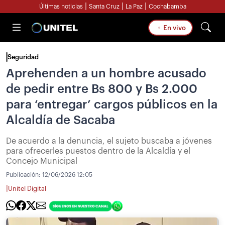
|
|
|
Últimas noticias
Santa Cruz
La Paz
Cochabamba
En vivo
Seguridad
Aprehenden a un hombre acusado
de pedir entre Bs 800 y Bs 2.000
para ‘entregar’ cargos públicos en la
Alcaldía de Sacaba
De acuerdo a la denuncia, el sujeto buscaba a jóvenes
para ofrecerles puestos dentro de la Alcaldía y el
Concejo Municipal
Publicación:
12/06/2026 12:05
|
Unitel Digital