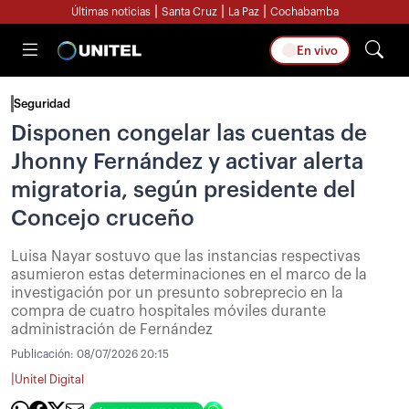
|
|
|
Últimas noticias
Santa Cruz
La Paz
Cochabamba
En vivo
Seguridad
Disponen congelar las cuentas de
Jhonny Fernández y activar alerta
migratoria, según presidente del
Concejo cruceño
Luisa Nayar sostuvo que las instancias respectivas
asumieron estas determinaciones en el marco de la
investigación por un presunto sobreprecio en la
compra de cuatro hospitales móviles durante
administración de Fernández
Publicación:
08/07/2026 20:15
|
Unitel Digital