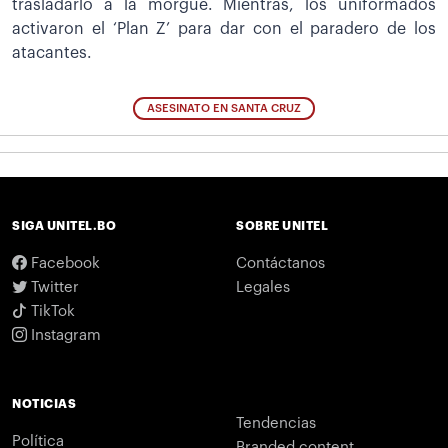
trasladarlo a la morgue. Mientras, los uniformados
activaron el ‘Plan Z’ para dar con el paradero de los
atacantes.
ASESINATO EN SANTA CRUZ
SIGA UNITEL.BO
SOBRE UNITEL
Facebook
Contáctanos
Twitter
Legales
TikTok
Instagram
NOTICIAS
Tendencias
Política
Branded content