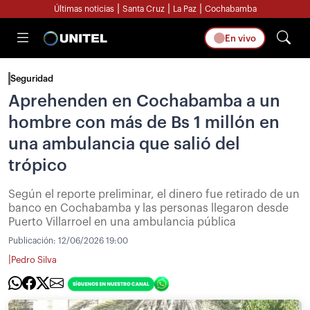
|
|
|
Últimas noticias
Santa Cruz
La Paz
Cochabamba
En vivo
Seguridad
Aprehenden en Cochabamba a un
hombre con más de Bs 1 millón en
una ambulancia que salió del
trópico
Según el reporte preliminar, el dinero fue retirado de un
banco en Cochabamba y las personas llegaron desde
Puerto Villarroel en una ambulancia pública
Publicación:
12/06/2026 19:00
|
Pedro Silva