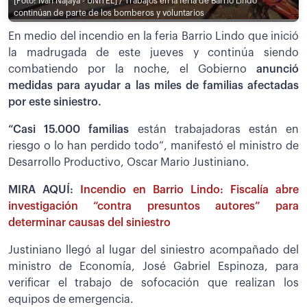
[Foto: Iván Najaya - UNITEL] / Trabajos en la feria de Barrio Lindo
continúan de parte de los bomberos y voluntarios
En medio del incendio en la feria Barrio Lindo que inició
la madrugada de este jueves y continúa siendo
combatiendo por la noche, el Gobierno
anunció
medidas para ayudar a las miles de familias afectadas
por este siniestro.
“Casi 15.000 familias
están trabajadoras están en
riesgo o lo han perdido todo”, manifestó el ministro de
Desarrollo Productivo, Oscar Mario Justiniano.
MIRA AQUÍ:
Incendio en Barrio Lindo: Fiscalía abre
investigación “contra presuntos autores” para
determinar causas del siniestro
Justiniano llegó al lugar del siniestro acompañado del
ministro de Economía, José Gabriel Espinoza, para
verificar el trabajo de sofocación que realizan los
equipos de emergencia.