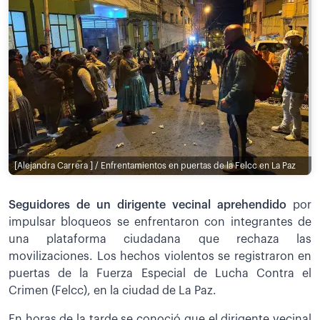
[Alejandra Carrera ] / Enfrentamientos en puertas de la Felcc en La Paz
Seguidores de un dirigente vecinal aprehendido
por
impulsar bloqueos se enfrentaron con integrantes de
una plataforma ciudadana que rechaza las
movilizaciones. Los hechos violentos se registraron en
puertas de la Fuerza Especial de Lucha Contra el
Crimen (Felcc), en la ciudad de La Paz.
En horas de la tarde se conoció que el dirigente vecinal