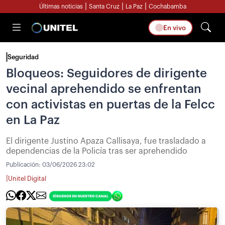
|
|
|
Últimas noticias
Santa Cruz
La Paz
Cochabamba
En vivo
Seguridad
Bloqueos: Seguidores de dirigente
vecinal aprehendido se enfrentan
con activistas en puertas de la Felcc
en La Paz
El dirigente Justino Apaza Callisaya, fue trasladado a
dependencias de la Policía tras ser aprehendido
Publicación:
03/06/2026 23:02
|
Unitel Digital